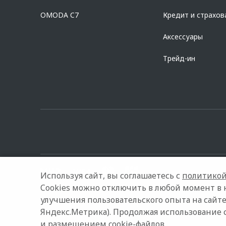
Предложение ограничено и не является публичной офертой.
OMODA C7
Кредит и страхов
Аксессуары
Трейд-ин
Используя сайт, вы соглашаетесь с
политикой
Cookies можно отключить в любой момент в 
улучшения пользовательского опыта на сайте
© 2026 Вип Авто
Модельный ряд
Архивные модели
Яндекс.Метрика). Продолжая использование 
и размещением cookie-файлов.