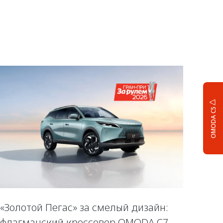
OMODA C5
«Золотой Пегас» за смелый дизайн:
флагманский кроссовер OMODA C7