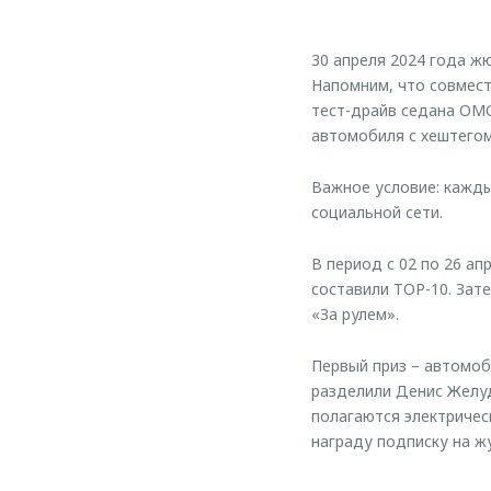
30 апреля 2024 года ж
Напомним, что совмест
тест-драйв седана OMO
автомобиля с хештего
Важное условие: кажды
социальной сети.
В период с 02 по 26 а
составили TOP-10. Зат
«За рулем».
Первый приз – автомоб
разделили Денис Желуд
полагаются электричес
награду подписку на ж