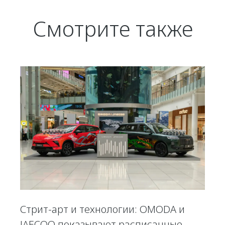
Смотрите также
Стрит-арт и технологии: OMODA и
JAECOO показывают расписанные