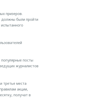
ых призеров.
и должны были пройти
в испытанного
ользователей
е популярные посты
 ведущих журналистов
и третье места
правилам акции,
есятку, получат в