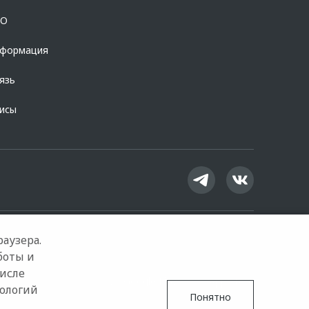
OO
нформация
язь
висы
аузера.
боты и
числе
Google Play
App Store
нологий
Понятно