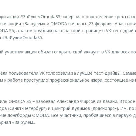
юри акции #ЗаРулемOmodaS5 завершило определение трех главн
ная акция «За рулем» и OMODA началась 23 февраля. Участник
DA S5, а затем опубликовать на свой странице в VK тест-драй
м #ЗаРулемOmodaS5.
й участник акции обязан открыть свой аккаунт в VK для всех п
преля пользователи VK голосовали за лучшие тест-драйвы. Самы
ем к работе приступило профессиональное жюри, состоящее из
иль OMODA S5 – завоевал Александр Фирсов из Казани. Второе 
ов (Санкт-Петербург) и Дмитрий Кудимов (Красноярск). Им, по 
кие лонгборды OMODA. Все участники, пробившиеся в первую д
урнал «За рулем».