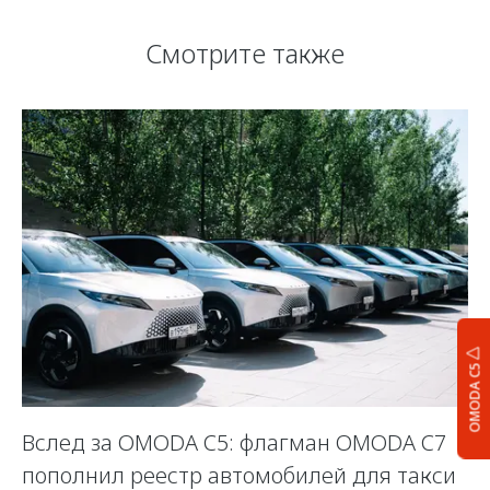
Смотрите также
OMODA C5
Вслед за OMODA C5: флагман OMODA C7
С
пополнил реестр автомобилей для такси
п