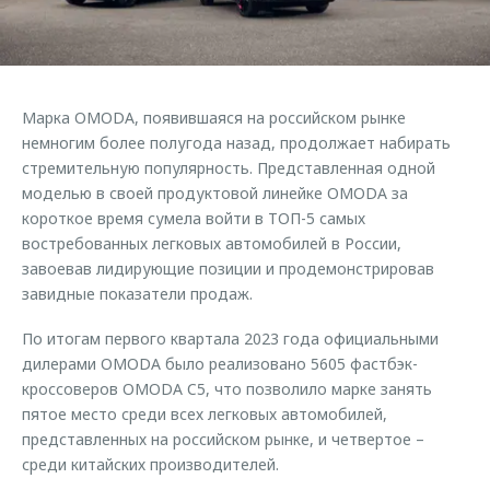
Кредитные программы
Клиентская поддержка
Обратная связь
Страхование
O&J Автоклуб
Кредитный калькулятор
Клуб владельцев OMODA
Марка OMODA, появившаяся на российском рынке
Аксессуары
Приложение O&J
немногим более полугода назад, продолжает набирать
Одежда и сувениры
стремительную популярность. Представленная одной
Аксессуары
моделью в своей продуктовой линейке OMODA за
Оригинальные аксессуары
короткое время сумела войти в ТОП-5 самых
Одежда и сувениры
Запчасти
востребованных легковых автомобилей в России,
Оригинальные аксессуары
завоевав лидирующие позиции и продемонстрировав
Трейд-ин
Запчасти
завидные показатели продаж.
Калькулятор трейд-ин
По итогам первого квартала 2023 года официальными
дилерами OMODA было реализовано 5605 фастбэк-
кроссоверов OMODA C5, что позволило марке занять
пятое место среди всех легковых автомобилей,
представленных на российском рынке, и четвертое –
среди китайских производителей.