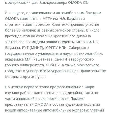
модернизации фастбэк-кроссовера OMODA C5.
Кредитные программы
Клиентская поддержка
Обратная связь
Страхование
В конкурсе, организованном автомобильным брендом
O&J Автоклуб
OMODA совместно с МГТУ им. Н.Э. Баумана и
Кредитный калькулятор
Клуб владельцев OMODA
стратегическим проектом Креатех+, приняло участие
Аксессуары
более 80 человек из разных регионов страны. В число
Приложение O&J
претендентов на создание креативного дизайна
Одежда и сувениры
экстерьера 3D-модели вошли студенты МГТУ им. Н.Э.
Аксессуары
Оригинальные аксессуары
Баумана, РУТ (МИИТ), ЮРГПУ НПИ, Сибирского
Одежда и сувениры
государственного университета науки и технологий им.
Запчасти
Оригинальные аксессуары
академика М.Ф. Решетнева, Санкт-Петербургского
горного университета, СПбГПУ, а также Московского
Трейд-ин
Запчасти
городского университета управления при Правительстве
Калькулятор трейд-ин
Москвы и других вузов.
По итогам первого этапа профессиональное жюри
изучило работы как с точки зрения дизайна, так и по
части инноваций и технологичности. Помимо
представителей OMODA в состав судейской коллегии
вошли авторитетные автомобильные эксперты: главный