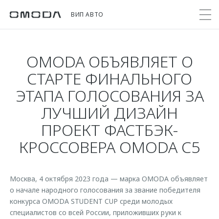
ВИП АВТО
OMODA ОБЪЯВЛЯЕТ О
Покупателям
Мир OMODA
Владельцам
Модели
СТАРТЕ ФИНАЛЬНОГО
ЭТАПА ГОЛОСОВАНИЯ ЗА
C5
Выбор и покупка
Сервис
О бренде
ЛУЧШИЙ ДИЗАЙН
от 2 299 000 ₽*
Сравнить комплектации
Записаться на сервис
Новости
ПРОЕКТ ФАСТБЭК-
Записаться на тест-драйв
Кузовной ремонт
Онлайн-сервисы
C7
КРОССОВЕРА OMODA C5
Тест-драйв OMODA
Поддержка
Приложение O&J
от 2 739 000 ₽*
Cпецпредложения
Помощь на дороге
Клуб владельцев OMODA
Прайс-листы
Москва, 4 октября 2023 года — марка OMODA объявляет
Гарантия
Бренд JAECOO
OMODA Лизинг
о начале народного голосования за звание победителя
Дополнительная техническая поддержка
конкурса OMODA STUDENT CUP среди молодых
Кредит и страхование
Правовая информация
Руководства по эксплуатации
специалистов со всей России, приложивших руки к