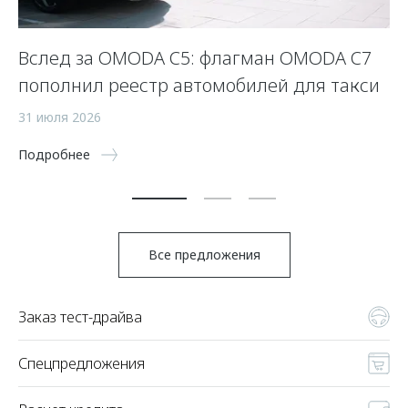
Вслед за OMODA C5: флагман OMODA C7
С
пополнил реестр автомобилей для такси
п
а
31 июля 2026
5 
Подробнее
По
Все предложения
Заказ тест-драйва
Спецпредложения