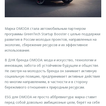
Кредитные программы
Клиентская поддержка
Обратная связь
Страхование
O&J Автоклуб
Кредитный калькулятор
Клуб владельцев OMODA
Аксессуары
Марка OMODA стала автомобильным партнером
Приложение O&J
программы GreenTech Startup Booster с целью поддержки
Одежда и сувениры
развития в России молодых проектов, направленных на
Аксессуары
Оригинальные аксессуары
экологию, сбережение ресурсов и их эффективное
Одежда и сувениры
использование.
Запчасти
Оригинальные аксессуары
В ДНК бренда OMODA: мода и искусство, технологии и
Трейд-ин
Запчасти
инновации, забота об устойчивом будущем и обществе.
Калькулятор трейд-ин
Не смотря на молодость бренда он занимает активную
социальную позицию, предпринимает активные действия
по многим направлениям, в частности и в сторону
бережливого отношения к природным ресурсам.
ESG для OMODA не просто аббревиатура: марка ставит
перед собой довольно амбициозные цели, берёт на себя