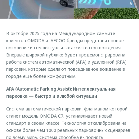
Кредитные программы
Клиентская поддержка
Обратная связь
Страхование
O&J Автоклуб
Кредитный калькулятор
Клуб владельцев OMODA
В октябре 2025 года на Международном саммите
Аксессуары
Приложение O&J
клиентов OMODA и JAECOO бренды представят новое
Одежда и сувениры
поколение интеллектуальных ассистентов вождения.
Аксессуары
Впервые широкой публике будет продемонстрирована
Оригинальные аксессуары
работа систем автоматической (APA) и удаленной (RPA)
Одежда и сувениры
Запчасти
парковки, которые сделают повседневное вождение в
Оригинальные аксессуары
городе ещё более комфортным.
Трейд-ин
Запчасти
APA (Automatic Parking Assist): Интеллектуальная
Калькулятор трейд-ин
парковка — быстро и в любой ситуации
Система автоматической парковки, флагманом которой
станет модель OMODA C7, устанавливает новый
стандарт в своем классе. Технология откалибрована на
основе более чем 1000 реальных парковочных сценариев
по всему миру. Система способна выполнять