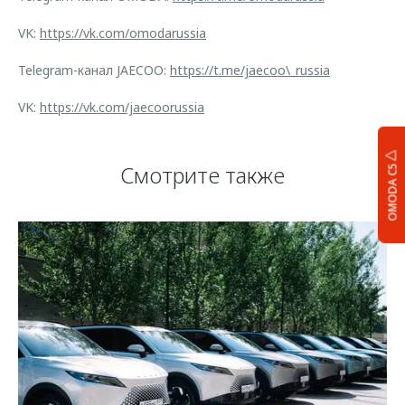
VK:
https://vk.com/omodarussia
Telegram-канал JAECOO:
https://t.me/jaecoo\_russia
VK:
https://vk.com/jaecoorussia
Смотрите также
OMODA C5