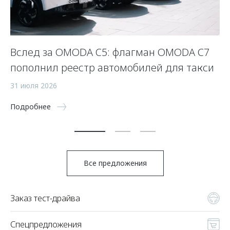
Вслед за OMODA C5: флагман OMODA C7
С
пополнил реестр автомобилей для такси
п
а
31 июля 2026
5 
Подробнее
По
Все предложения
Заказ тест-драйва
Спецпредложения