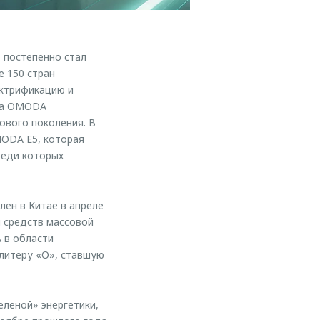
 постепенно стал
 150 стран
ектрификацию и
рка OMODA
ового поколения. В
ODA E5, которая
реди которых
ен в Китае в апреле
й средств массовой
 в области
литеру «О», ставшую
леной» энергетики,