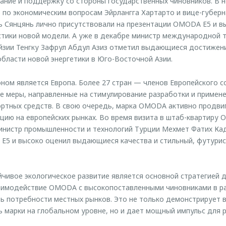
ание и поддержку со стороны государственных чиновников. В 
 по экономическим вопросам Эйрлангга Хартарто и вице-губерн
 Сянцянь лично присутствовали на презентации OMODA E5 и в
стики новой модели. А уже в декабре министр международной 
зии Тенгку Зафрул Абдул Азиз отметил выдающиеся достижени
области новой энергетики в Юго-Восточной Азии.
ном является Европа. Более 27 стран — членов Европейского 
е меры, направленные на стимулирование разработки и примен
ортных средств. В свою очередь, марка OMODA активно продви
ию на европейских рынках. Во время визита в штаб-квартиру
министр промышленности и технологий Турции Мехмет Фатих К
E5 и высоко оценил выдающиеся качества и стильный, футурис
ойчивое экологическое развитие является основной стратегией 
заимодействие OMODA с высокопоставленными чиновниками в ра
ь потребности местных рынков. Это не только демонстрирует 
 марки на глобальном уровне, но и дает мощный импульс для р