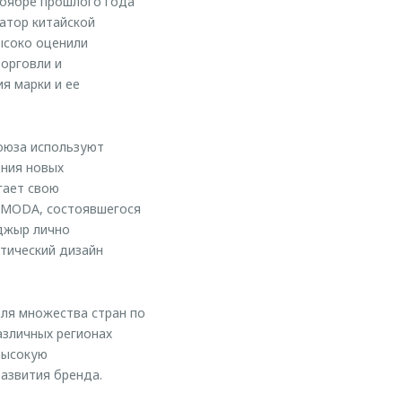
ноябре прошлого года
атор китайской
ысоко оценили
торговли и
я марки и ее
союза используют
ения новых
гает свою
 OMODA, состоявшегося
аджыр лично
тический дизайн
для множества стран по
зличных регионах
высокую
азвития бренда.