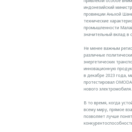
привлекли особое вним
индонезийский министр
провинции Аньхой Шань
технические характери
промышленности Малай
значительный вклад в 
Не менее важным регио
различные политически
энергетических трансп
инновационную продукц
в декабре 2023 года, 
протестировал OMODA 
нового электромобиля.
В то время, когда уст
всему миру, прямое в
позволяет лучше понят
конкурентоспособность