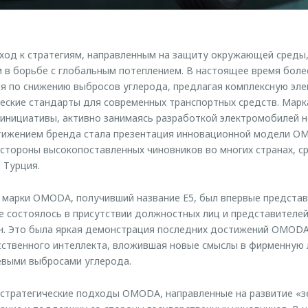
ход к стратегиям, направленным на защиту окружающей среды,
в борьбе с глобальным потеплением. В настоящее время более
я по снижению выбросов углерода, предлагая комплексную эл
ческие стандарты для современных транспортных средств. Ма
нициативы, активно занимаясь разработкой электромобилей н
тижением бренда стала презентация инновационной модели OM
 стороны высокопоставленных чиновников во многих странах, с
 Турция.
марки OMODA, получивший название E5, был впервые представл
е состоялось в присутствии должностных лиц и представителе
н. Это была яркая демонстрация последних достижений OMODA
сственного интеллекта, вложившая новые смыслы в фирменную 
евыми выбросами углерода.
стратегические подходы OMODA, направленные на развитие «зе