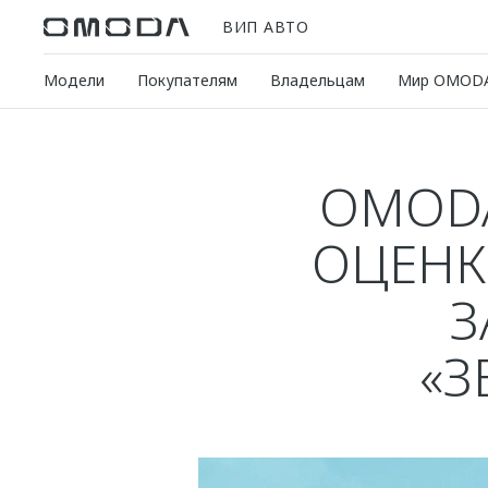
ВИП АВТО
Модели
Покупателям
Владельцам
Мир OMOD
OMODA
ОЦЕНК
З
«З