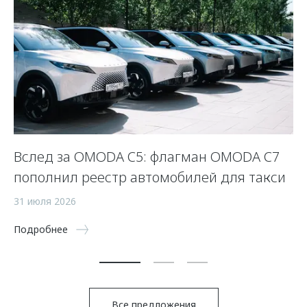
Вслед за OMODA C5: флагман OMODA C7
С
пополнил реестр автомобилей для такси
п
а
31 июля 2026
5 
Подробнее
По
Все предложения