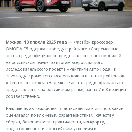
Кредитные программы
Клиентская поддержка
Обратная связь
Страхование
O&J Автоклуб
Кредитный калькулятор
Клуб владельцев OMODA
Аксессуары
Приложение O&J
Москва, 18 апреля 2025 года
— Фастбэк-кроссовер
Одежда и сувениры
OMODA C5 одержал победу в рейтинге «Современные
Аксессуары
Оригинальные аксессуары
авто» среди официально представленных автомобилей
Одежда и сувениры
на российском рынке по итогам всероссийского
Запчасти
Оригинальные аксессуары
исследовательского проекта «Рейтинги Авто Года» в
2025 году. Кроме того, модель вошла в Топ-10 рейтингов
Трейд-ин
Запчасти
«Цена-качество» и «Надежные авто» среди официально
Калькулятор трейд-ин
представленных на российском рынке, заняв 7 и 8 позиции
соответственно.
Каждый из автомобилей, участвовавших в исследовании,
оценивался по ключевым характеристикам: качеству
сборки, безопасности, практичности, комфорту,
подготовленности к российским условиям и