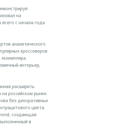
демонстрируя
лизовал на
 всего с начала года
ертов аналитического
опулярных кроссоверов
 экземпляра.
номичный интерьер,
анная расширить
 на российском рынке.
зова без декоративных
антрацитового цвета.
mond, создающая
 выполненный в