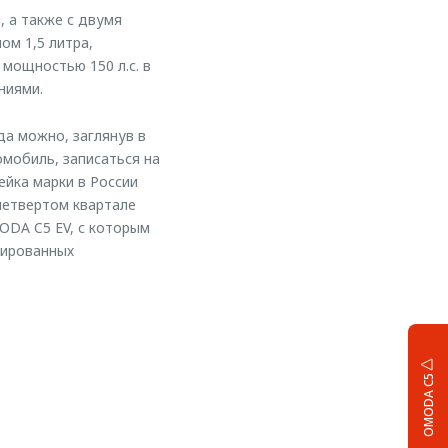
 а также с двумя
ом 1,5 литра,
мощностью 150 л.с. в
ниями.
а можно, заглянув в
омобиль, записаться на
ейка марки в России
четвертом квартале
DA C5 EV, с которым
цированных
OMODA C5