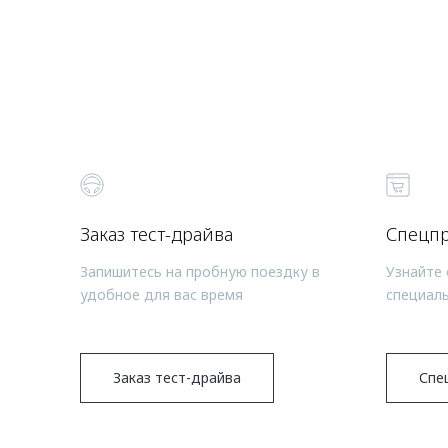
Заказ тест-драйва
Спецп
Запишитесь на пробную поездку в
Узнайте 
удобное для вас время
специал
Заказ тест-драйва
Спе