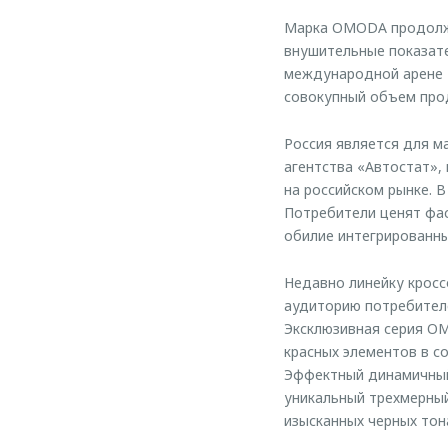
Марка OMODA продолжа
внушительные показате
международной арене 1
совокупный объем про
Россия является для м
агентства «Автостат»,
на российском рынке. 
Потребители ценят фас
обилие интегрированны
Недавно линейку кросс
аудиторию потребителе
Эксклюзивная серия OM
красных элементов в с
Эффектный динамичный
уникальный трехмерный
изысканных черных то