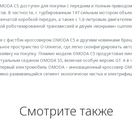
ODA C5 доступен для покупки с передним и полным приводом,
тов. В частности, c турбированным 147-сильным мотором объем
енчатой коробкой передач, а также c 1,6-литровым двигателем 
той роботизированной трансмиссией и двумя «мокрыми» сцепле
я с фастбэк-кроссовером OMODA C5 и другими новинками бренд
ьное пространство O-Universe, где легко сконфигурировать авт
 заявку на покупку. Помимо модели OMODA C5 продуктовая лин
туальным седаном OMODA S5, включая особую версию GT. А в 
 первый электромобиль OMODA – инновационный кроссовер OMO
ивно развивающийся сегмент экологически чистых и электрифи
Смотрите также