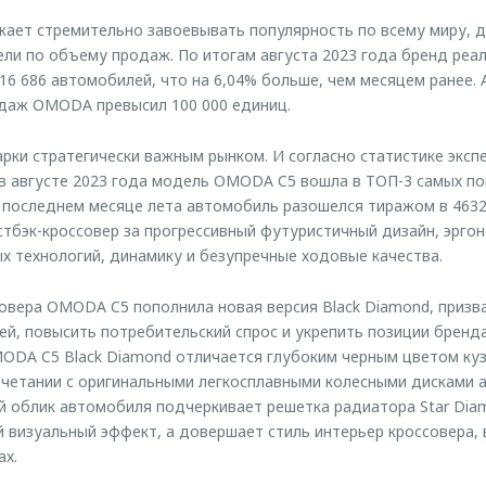
ет стремительно завоевывать популярность по всему миру, 
ли по объему продаж. По итогам августа 2023 года бренд реа
6 686 автомобилей, что на 6,04% больше, чем месяцем ранее. А
даж OMODA превысил 100 000 единиц.
арки стратегически важным рынком. И согласно статистике эксп
 в августе 2023 года модель OMODA C5 вошла в ТОП-3 самых п
В последнем месяце лета автомобиль разошелся тиражом в 4632
тбэк-кроссовер за прогрессивный футуристичный дизайн, эрго
х технологий, динамику и безупречные ходовые качества.
овера OMODA C5 пополнила новая версия Black Diamond, призв
й, повысить потребительский спрос и укрепить позиции бренда
ODA C5 Black Diamond отличается глубоким черным цветом ку
очетании с оригинальными легкосплавными колесными дисками 
 облик автомобиля подчеркивает решетка радиатора Star Dia
 визуальный эффект, а довершает стиль интерьер кроссовера,
нах.