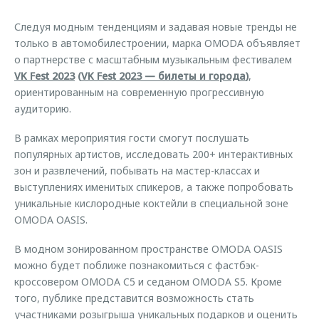
Кредитные программы
Клиентская поддержка
Обратная связь
Следуя модным тенденциям и задавая новые тренды не
Страхование
O&J Автоклуб
только в автомобилестроении, марка OMODA объявляет
Кредитный калькулятор
о партнерстве с масштабным музыкальным фестивалем
Клуб владельцев OMODA
VK Fest 2023
(
VK Fest 2023 — билеты и города
)
,
Аксессуары
Приложение O&J
ориентированным на современную прогрессивную
аудиторию.
Одежда и сувениры
Аксессуары
Оригинальные аксессуары
В рамках мероприятия гости смогут послушать
Одежда и сувениры
Запчасти
популярных артистов, исследовать 200+ интерактивных
Оригинальные аксессуары
зон и развлечений, побывать на мастер-классах и
Трейд-ин
Запчасти
выступлениях именитых спикеров, а также попробовать
уникальные кислородные коктейли в специальной зоне
Калькулятор трейд-ин
OMODA OASIS.
В модном зонированном пространстве OMODA OASIS
можно будет поближе познакомиться с фастбэк-
кроссовером OMODA C5 и седаном OMODA S5. Кроме
того, публике представится возможность стать
участниками розыгрыша уникальных подарков и оценить