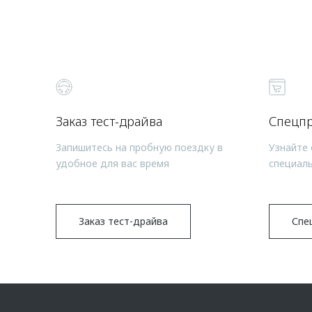
Заказ тест-драйва
Спецп
Запишитесь на пробную поездку в
Узнайте 
удобное для вас время
специал
Заказ тест-драйва
Спе