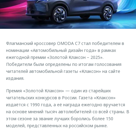
Кредитные программы
Клиентская поддержка
Обратная связь
Страхование
O&J Автоклуб
Кредитный калькулятор
Клуб владельцев OMODA
Аксессуары
Приложение O&J
Флагманский кроссовер OMODA C7 стал победителем в
Одежда и сувениры
номинации «Автомобильный дизайн года» в рамках
Аксессуары
Оригинальные аксессуары
ежегодной премии «Золотой Клаксон – 2025».
Одежда и сувениры
Победители были определены по итогам голосования
Запчасти
Оригинальные аксессуары
читателей автомобильной газеты «Клаксон» на сайте
издания.
Трейд-ин
Запчасти
Калькулятор трейд-ин
Премия «Золотой Клаксон» — один из старейших
читательских конкурсов в России. Газета «Клаксон»
издаётся с 1990 года, а её награда ежегодно вручается
на основе мнений тысяч автолюбителей со всей страны. В
этом сезоне за звание лучших боролись более 150
моделей, представленных на российском рынке.