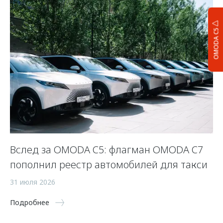
OMODA C5
Вслед за OMODA C5: флагман OMODA C7
С
пополнил реестр автомобилей для такси
п
а
31 июля 2026
5 
Подробнее
По