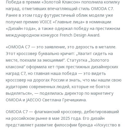
Победа в премии «Золотой Клаксон» пополнила копилку
наград, отметивших впечатляющий стиль OMODA C7.
Ранее в этом году футуристичный облик модели уже
получил премию VOICE «Главные лица» в номинации
«Дизайн года», а также одержал победу на престижном
международном конкурсе French Design Award.
«OMODA C7 — это заявление, это дерзость в металле.
Этот кроссовер буквально кричит: „Хватит сидеть на
месте, поехали за эмоциями!“. Статуэтка „Золотого
клаксона“ оформила хет-трик престижных дизайнерских
наград C7, но главная наша победа — это видеть
кроссовер на дорогах России и знать, что мы нашли свою
аудиторию современных людей, которые не боятся
выделяться», — поделилась директор по маркетингу
OMODA и JAECOO Светлана Гречишкина.
OMODA C7 — флагманский кроссовер, дебютировавший
на российском рынке в мае 2025 года. Его дизайн
представляет развитие философии бренда «Искусство в