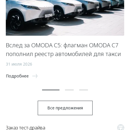
Вслед за OMODA C5: флагман OMODA C7
С
пополнил реестр автомобилей для такси
п
а
31 июля 2026
5 
Подробнее
По
Все предложения
Заказ тест-драйва