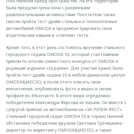
собственном бренд-пространстве. На его территории
была предусмотрена зона с различными
развлекательными активностями. Посетители также
смогли пройти тест-драйв стильных и технологичных
автомобилей OMODA и продемонстрировать свои
водительские навыки в «слепом» тесте.
Кроме того, в этот день состоялось вручение стильного
городского седана OMODA S5, который стал главным
призом по итогам совместного конкурса от OMODA и
редакции журнала «За рулем». Для участия нужно было
пройти тест-драйв седана S5 в любом дилерском центре
OMODA&JAECOO, а после этого описать свои
впечатления, опубликовать фото и видео в своем
профиле во ВКонтакте. В итоге жюри определило
победителем Александра Фирсова из Казани. Он вместе с
супругой приехал за автомобилем на «ЗА РУЛЕМ ФЕСТ».
Стильный городской седан OMODA S5 в торжественной
обстановке победителю вручили Светлана Гречишкина -
директор по маркетингу OMODA&JAECOO, а также