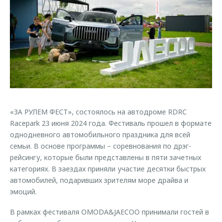
Кредитные программы
Клиентская поддержка
Обратная связь
Страхование
O&J Автоклуб
Кредитный калькулятор
Клуб владельцев OMODA
Аксессуары
Приложение O&J
Одежда и сувениры
Аксессуары
Оригинальные аксессуары
Одежда и сувениры
Запчасти
«ЗА РУЛЕМ ФЕСТ», состоялось на автодроме RDRC
Оригинальные аксессуары
Racepark 23 июня 2024 года. Фестиваль прошел в формате
Трейд-ин
Запчасти
однодневного автомобильного праздника для всей
Калькулятор трейд-ин
семьи. В основе программы – соревнования по дрэг-
рейсингу, которые были представлены в пяти зачетных
категориях. В заездах приняли участие десятки быстрых
автомобилей, подаривших зрителям море драйва и
эмоций.
В рамках фестиваля OMODA&JAECOO принимали гостей в