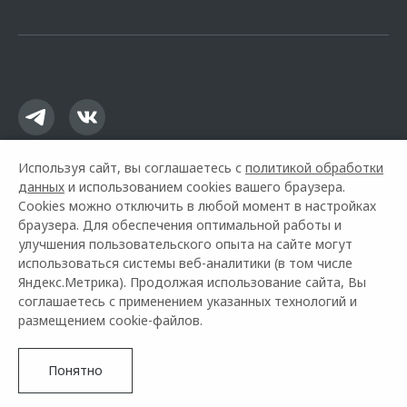
офертой.
Используя сайт, вы соглашаетесь с
политикой обработки
данных
и использованием cookies вашего браузера.
Cookies можно отключить в любой момент в настройках
браузера. Для обеспечения оптимальной работы и
улучшения пользовательского опыта на сайте могут
использоваться системы веб-аналитики (в том числе
Горячая линия OMODA:
+7 (846) 321-09-09
Яндекс.Метрика). Продолжая использование сайта, Вы
соглашаетесь с применением указанных технологий и
© 2026 Вип Авто
размещением cookie-файлов.
Модельный ряд
Архивные модели
Контакты
Правовая информация
Понятно