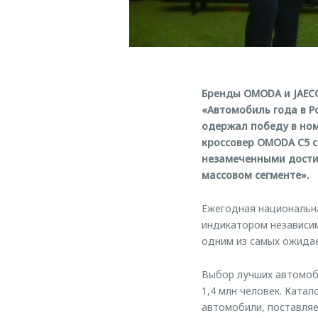
Бренды OMODA и JAECO
«Автомобиль года в Р
одержал победу в ном
кроссовер OMODA C5 с
незамеченными достиж
массовом сегменте».
Ежегодная национальна
индикатором независи
одним из самых ожида
Выбор лучших автомоби
1,4 млн человек. Ката
автомобили, поставляе