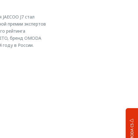
 JAECOO J7 стал
ой премии экспертов
го рейтинга
AVITO, бренд OMODA
 году в России.
OMODA C5