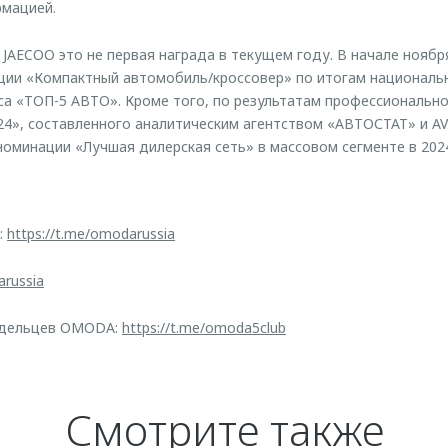
рмацией.
AECOO это не первая награда в текущем году. В начале ноября
ции «Компактный автомобиль/кроссовер» по итогам национальн
а «ТОП-5 АВТО». Кроме того, по результатам профессионально
24», составленного аналитическим агентством «АВТОСТАТ» и 
номинации «Лучшая дилерская сеть» в массовом сегменте в 2024
:
https://t.me/omodarussia
arussia
адельцев OMODA:
https://t.me/omoda5club
Смотрите также