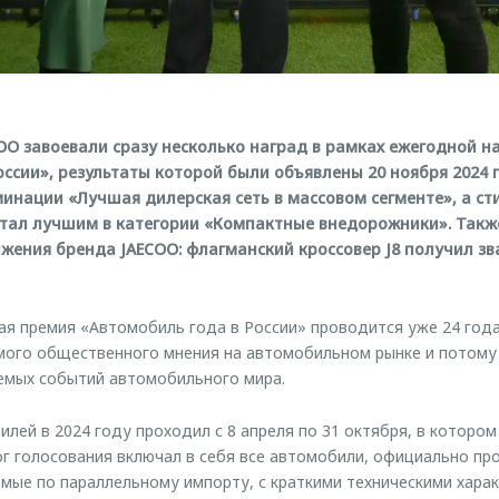
O завоевали сразу несколько наград в рамках ежегодной 
оссии», результаты которой были объявлены 20 ноября 2024
инации «Лучшая дилерская сеть в массовом сегменте», а ст
тал лучшим в категории «Компактные внедорожники». Также
ения бренда JAECOO: флагманский кроссовер J8 получил зв
я премия «Автомобиль года в России» проводится уже 24 года
мого общественного мнения на автомобильном рынке и потому 
емых событий автомобильного мира.
лей в 2024 году проходил с 8 апреля по 31 октября, в котором
лог голосования включал в себя все автомобили, официально пр
мые по параллельному импорту, с краткими техническими харак