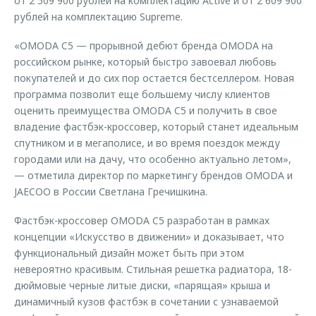
от 2 509 900 рублей на комплектацию Active и от 2 609 900
рублей на комплектацию Supreme.
«OMODA C5 — прорывной дебют бренда OMODA на
российском рынке, который быстро завоевал любовь
покупателей и до сих пор остается бестселлером. Новая
программа позволит еще большему числу клиентов
оценить преимущества OMODA C5 и получить в свое
владение фастбэк-кроссовер, который станет идеальным
спутником и в мегаполисе, и во время поездок между
городами или на дачу, что особенно актуально летом»,
— отметила директор по маркетингу брендов OMODA и
JAECOO в России Светлана Гречишкина.
Фастбэк-кроссовер OMODA C5 разработан в рамках
концепции «Искусство в движении» и доказывает, что
функциональный дизайн может быть при этом
невероятно красивым. Стильная решетка радиатора, 18-
дюймовые черные литые диски, «парящая» крыша и
динамичный кузов фастбэк в сочетании с узнаваемой