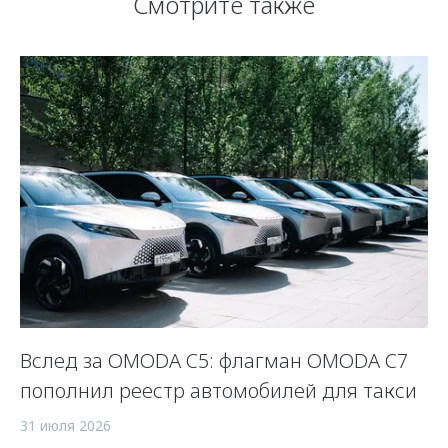
Смотрите также
Вслед за OMODA C5: флагман OMODA C7
С
пополнил реестр автомобилей для такси
п
а
31 июля 2026