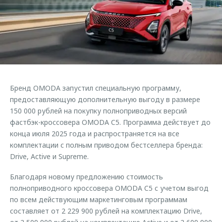
Кредитные программы
Клиентская поддержка
Обратная связь
Страхование
O&J Автоклуб
Кредитный калькулятор
Клуб владельцев OMODA
Аксессуары
Приложение O&J
Одежда и сувениры
Аксессуары
Бренд OMODA запустил специальную программу,
Оригинальные аксессуары
Одежда и сувениры
предоставляющую дополнительную выгоду в размере
Запчасти
150 000 рублей на покупку полноприводных версий
Оригинальные аксессуары
фастбэк-кроссовера OMODA C5. Программа действует до
Трейд-ин
Запчасти
конца июля 2025 года и распространяется на все
комплектации с полным приводом бестселлера бренда:
Калькулятор трейд-ин
Drive, Active и Supreme.
Благодаря новому предложению стоимость
полноприводного кроссовера OMODA C5 с учетом выгод
по всем действующим маркетинговым программам
составляет от 2 229 900 рублей на комплектацию Drive,