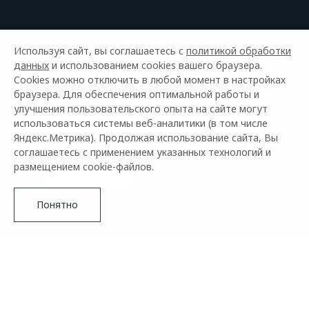
Используя сайт, вы соглашаетесь с
политикой обработки
данных
и использованием cookies вашего браузера.
Cookies можно отключить в любой момент в настройках
браузера. Для обеспечения оптимальной работы и
OMODA C5
улучшения пользовательского опыта на сайте могут
от 1 889 900 р
использоваться системы веб-аналитики (в том числе
Яндекс.Метрика). Продолжая использование сайта, Вы
соглашаетесь с применением указанных технологий и
размещением cookie-файлов.
Подробнее
запись на тест-драйв
Понятно
C5
Прайс-лист
Подробнее
Новое поколение